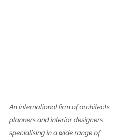
Xtra Technologies
Industry Alliance
An international firm of architects,
planners and interior designers
specialising in a wide range of